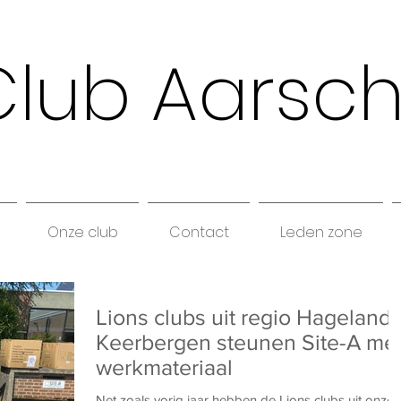
Club Aarsc
Onze club
Contact
Leden zone
Lions clubs uit regio Hageland 
Keerbergen steunen Site-A me
werkmateriaal
Net zoals vorig jaar hebben de Lions clubs uit onze