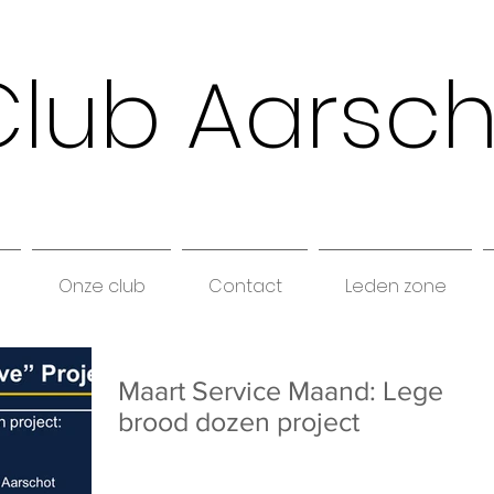
Club Aarsc
Onze club
Contact
Leden zone
Maart Service Maand: Lege
brood dozen project