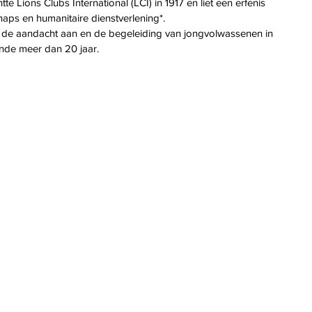
tte Lions Clubs International (LCI) in 1917 en liet een erfenis 
aps en humanitaire dienstverlening*. 
 de aandacht aan en de begeleiding van jongvolwassenen in 
nde meer dan 20 jaar.