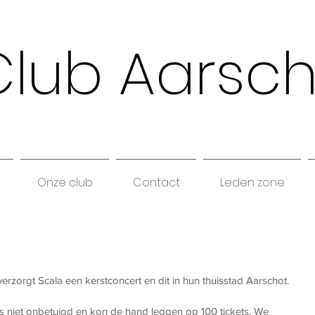
Club Aarsc
Onze club
Contact
Leden zone
zorgt Scala een kerstconcert en dit in hun thuisstad Aarschot. 
ns niet onbetuigd en kon de hand leggen op 100 tickets. We 