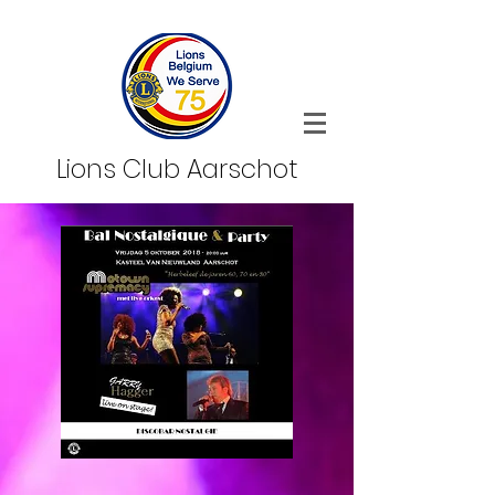
Lions Club Aarschot