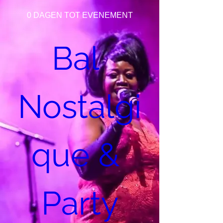
0 DAGEN TOT EVENEMENT
Bal 
Nostalgi
que & 
Party