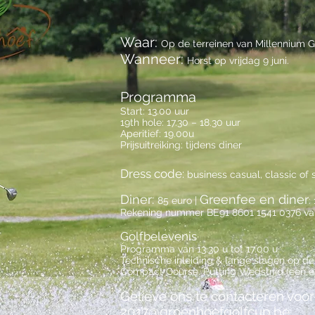
Waar:
Op de terreinen van Millennium G
Wanneer:
Horst op vrijdag 9 juni.
Programma
Start: 13.00 uur
19th hole: 17.30 – 18.30 uur
Aperitief: 19.00u
Prijsuitreiking: tijdens diner
Dress code:
business casual, classic of 
Diner:
Greenfee en diner
85 euro |
:
Rekening nummer BE91 8601 1541 0376 van
Golfbelevenis
Programma van 13.30 u tot 17.00 u.
Technische inleiding & lange slagen op de
Compact Course. Putting Wedstrijd (een e
Gelieve ons te contacteren voo
2017@groenhoefgolfcup.be