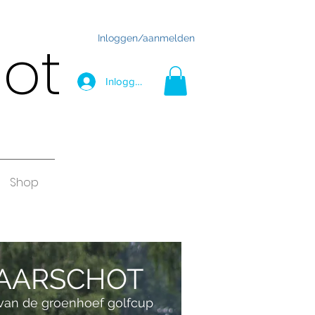
Inloggen/aanmelden
hot
Inloggen
Shop
 AARSCHOT
e van de groenhoef golfcup