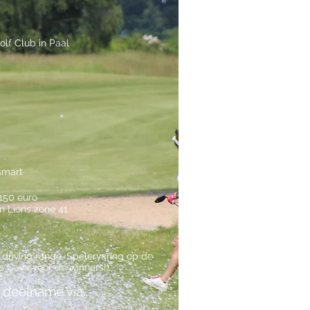
olf Club in Paal
smart
 150 euro
 Lions zone 41
 driving range. Spelervaring op de
s Cava voor de winners!)
r deelname via