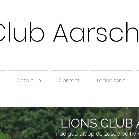
Club Aarsc
Onze club
Contact
Leden zone
LIONS CLUB
nodigt u uit op de zesde editi