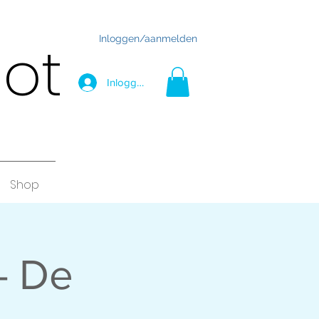
Inloggen/aanmelden
hot
Inloggen
Shop
- De