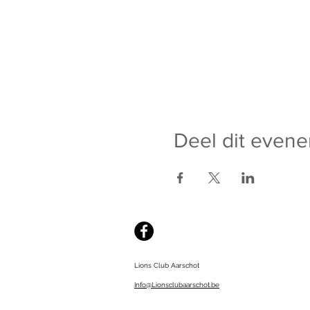
Deel dit even
Lions Club Aarschot
Info@Lionsclubaarschot.be